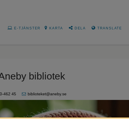
E-TJÄNSTER
KARTA
DELA
TRANSLATE
 Aneby bibliotek
0-462 45
biblioteket@aneby.se