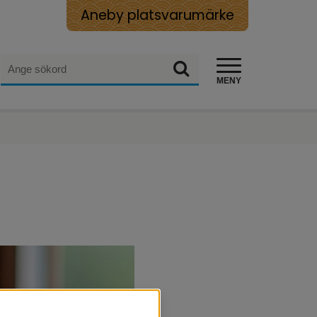
Aneby platsvarumärke
Sök
Sök
MENY