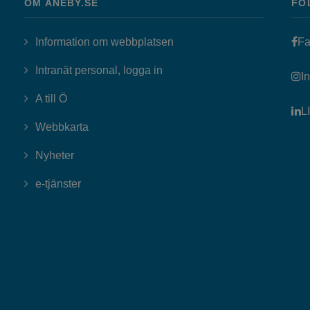
OM ANEBY.SE
FÖ
Information om webbplatsen
Fa
Länk till annan webbplats, öppn
Intranät personal, logga in
I
A till Ö
L
Webbkarta
Nyheter
Länk till annan webbplats, öppnas i nytt fönster
e-tjänster