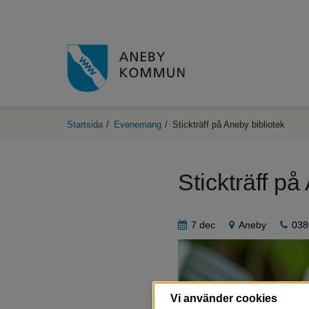
Startsida
/
Evenemang
/
Stickträff på Aneby bibliotek
Stickträff på
7 dec
Aneby
038
Vi använder cookies