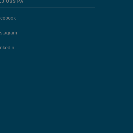
LJ OSS PÅ
Länk till annan webbplats, öppnas i nytt fönster.
cebook
as i nytt fönster.
Länk till annan webbplats, öppnas i nytt fönster.
nstagram
Länk till annan webbplats, öppnas i nytt fönster.
Inkedin
.