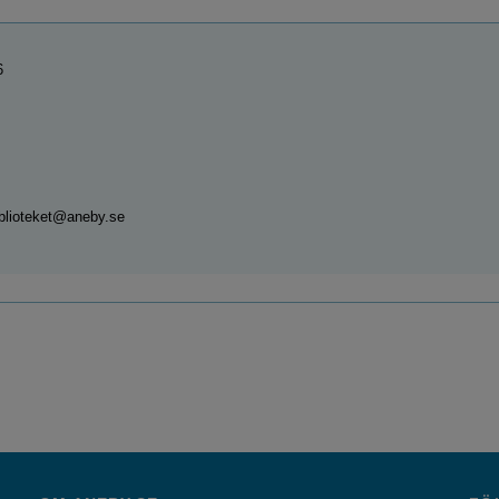
6
blioteket@aneby.se