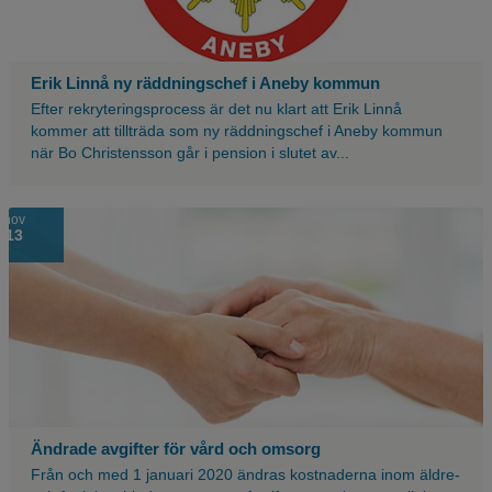
Erik Linnå ny räddningschef i Aneby kommun
Efter rekryteringsprocess är det nu klart att Erik Linnå
kommer att tillträda som ny räddningschef i Aneby kommun
när Bo Christensson går i pension i slutet av...
4
nov
13
händer
som
håller
i
varandra.
Ändrade avgifter för vård och omsorg
Från och med 1 januari 2020 ändras kostnaderna inom äldre-