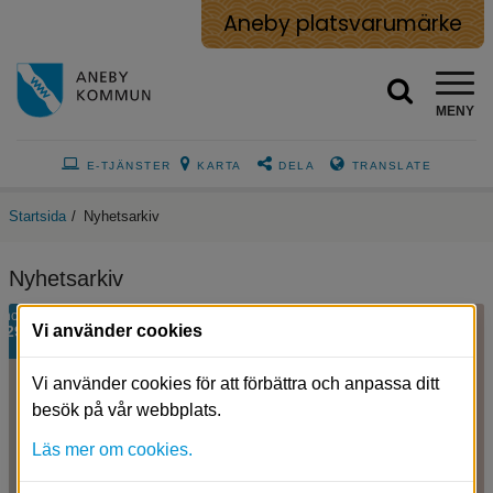
Aneby platsvarumärke
MENY
E-TJÄNSTER
KARTA
DELA
TRANSLATE
Startsida
/
Nyhetsarkiv
Nyhetsarkiv
Porträttbild
nov
Vi använder cookies
29
på
ekonomichefen
Maria.
Vi använder cookies för att förbättra och anpassa ditt
besök på vår webbplats.
Läs mer om cookies.