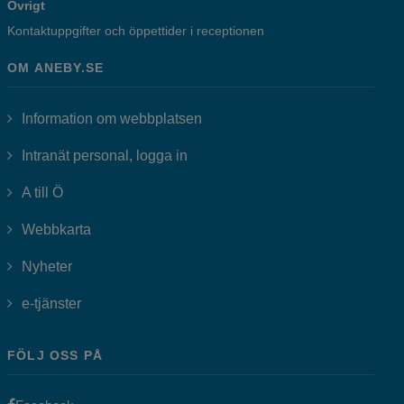
Övrigt
Kontaktuppgifter och öppettider i receptionen
OM ANEBY.SE
Information om webbplatsen
Länk till annan webbplats, öppnas i
Intranät personal, logga in
A till Ö
Webbkarta
Nyheter
Länk till annan webbplats, öppnas i nytt fönster.
e-tjänster
FÖLJ OSS PÅ