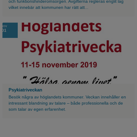
och funktionshinderomsorgen. Avgifterna regleras englit lag
vilket innebär att kommunen har rätt att...
Vit
nov
01
bakgrund
med
den
röda
texten
höglandets
psykiatrivecka.
Psykiatriveckan
Besök några av höglandets kommuner. Veckan innehåller en
intressant blandning av talare – både professionella och de
som talar av egen erfarenhet.