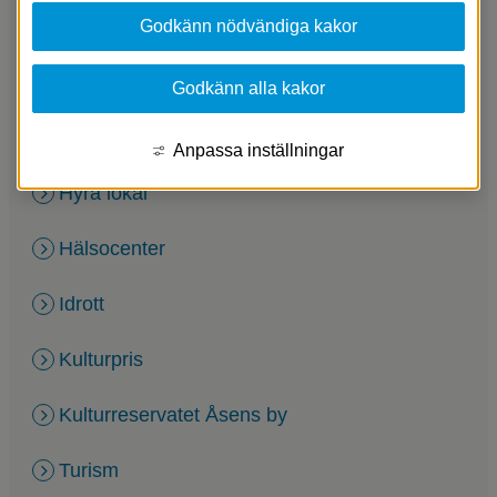
Friluftsliv
Godkänn nödvändiga kakor
Fritidsgården Källan
Godkänn alla kakor
Föreningar, föreningsliv
Anpassa inställningar
Hyra lokal
Hälsocenter
Idrott
Kulturpris
Kulturreservatet Åsens by
Turism