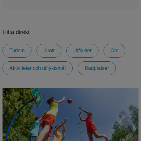
Hitta direkt
Turism
Idrott
Utflykter
Om
Aktiviteter och utflyktsmål
Badplatser
En bild tagen underifrån på sex barn som spelar basket, och ena barnet siktar mot korgen.