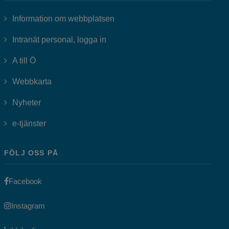
Information om webbplatsen
Länk till annan webbplats, öppnas i
Intranät personal, logga in
A till Ö
Webbkarta
Nyheter
Länk till annan webbplats, öppnas i nytt fönster.
e-tjänster
FÖLJ OSS PÅ
Länk till annan webbplats, öppnas i nytt fönster.
Facebook
Länk till annan webbplats, öppnas i nytt fönster.
Instagram