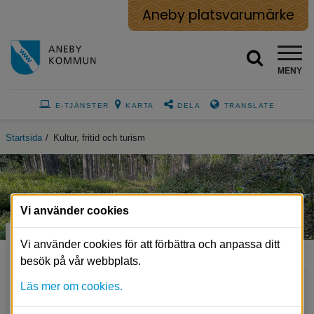
Aneby platsvarumärke
MENY
E-TJÄNSTER
KARTA
DELA
TRANSLATE
Startsida
/
Kultur, fritid och turism
Vi använder cookies
Kultur, fritid och turism
Vi använder cookies för att förbättra och anpassa ditt
besök på vår webbplats.
Läs mer om cookies.
Biblioteket