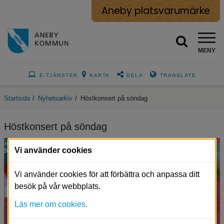
Aneby platsvarumärke
MENY
E-TJÄNSTER
KARTA
DELA
TRANSLATE
Startsida
/
Nyhetsarkiv
/
Höstkonsert på söndag
Höstkonsert på söndag
sep
Vi använder cookies
30
Vi använder cookies för att förbättra och anpassa ditt
besök på vår webbplats.
Läs mer om cookies.