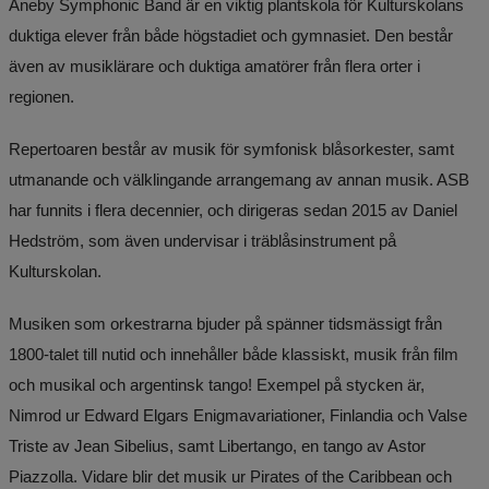
Aneby Symphonic Band är en viktig plantskola för Kulturskolans 
duktiga elever från både högstadiet och gymnasiet. Den består 
även av musiklärare och duktiga amatörer från flera orter i 
regionen.
Repertoaren består av musik för symfonisk blåsorkester, samt 
utmanande och välklingande arrangemang av annan musik. ASB 
har funnits i flera decennier, och dirigeras sedan 2015 av Daniel 
Hedström, som även undervisar i träblåsinstrument på 
Kulturskolan.
Musiken som orkestrarna bjuder på spänner tidsmässigt från 
1800-talet till nutid och innehåller både klassiskt, musik från film 
och musikal och argentinsk tango! Exempel på stycken är, 
Nimrod ur Edward Elgars Enigmavariationer, Finlandia och Valse 
Triste av Jean Sibelius, samt Libertango, en tango av Astor 
Piazzolla. Vidare blir det musik ur Pirates of the Caribbean och 