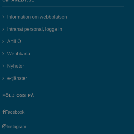
OM ANEBY.SE
Information om webbplatsen
Länk till annan webbplats, öppnas i
Intranät personal, logga in
A till Ö
Webbkarta
Nyheter
Länk till annan webbplats, öppnas i nytt fönster.
e-tjänster
FÖLJ OSS PÅ
Länk till annan webbplats, öppnas i nytt fönster.
Facebook
Länk till annan webbplats, öppnas i nytt fönster.
Instagram