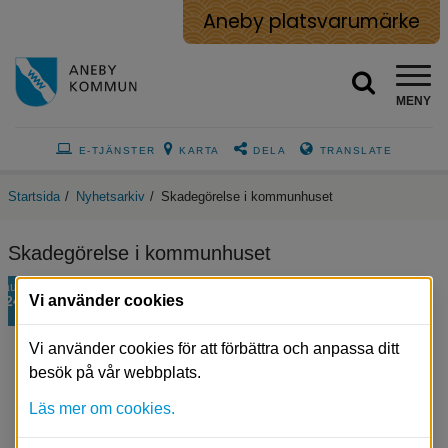
Aneby platsvarumärke
MENY
E-TJÄNSTER
KARTA
DELA
TRANSLATE
Startsida
/
Nyhetsarkiv
/
Skadegörelse i kommunhuset
Skadegörelse i kommunhuset
aug
Vi använder cookies
24
Vi använder cookies för att förbättra och anpassa ditt
besök på vår webbplats.
Läs mer om cookies.