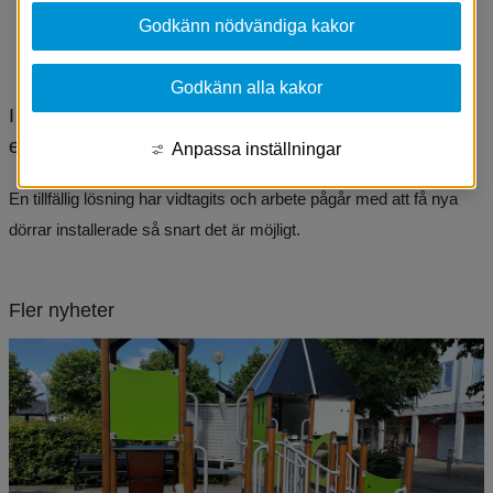
Godkänn nödvändiga kakor
Godkänn alla kakor
I helgen upptäcktes skadegörelse på kommunhusets 
entré, där entrédörrarna har blivit krossade.
Anpassa inställningar
En tillfällig lösning har vidtagits och arbete pågår med att få nya 
dörrar installerade så snart det är möjligt.
Fler nyheter