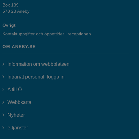
Box 139
578 23 Aneby
Övrigt
Kontaktuppgifter och öppettider i receptionen
OM ANEBY.SE
Information om webbplatsen
Länk till annan webbplats, öppnas i
Intranät personal, logga in
A till Ö
Webbkarta
Nyheter
Länk till annan webbplats, öppnas i nytt fönster.
e-tjänster