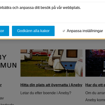
förbättra och anpassa ditt besök på vår webbplats.
efon och e-post:
.se
kor
Godkänn alla kakor
Anpassa inställningar
r
Hitta din plats att övernatta i Aneby
Har du et
Letar du efter boende i Aneby?
Om du arran
 av
Aneby komm