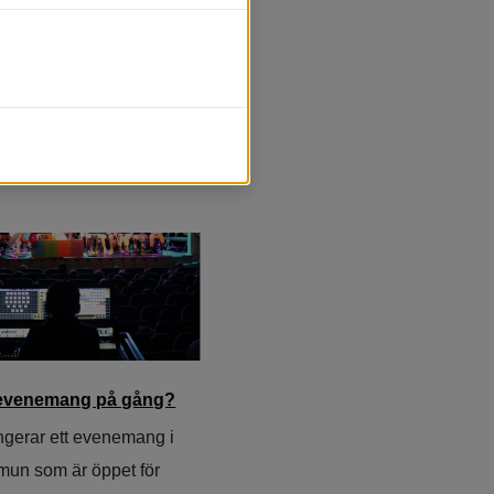
t evenemang på gång?
gerar ett evenemang i
un som är öppet för