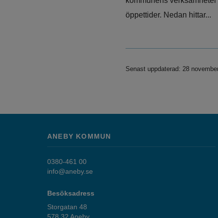
kommunens verksamheter
öppettider. Nedan hittar...
Senast uppdaterad: 28 novembe
ANEBY KOMMUN
0380-461 00
info@aneby.se
Besöksadress
Storgatan 48
578 32 Aneby