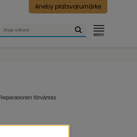
Aneby platsvarumärke
Sök
Sök
MENY
 Reparationen förväntas 