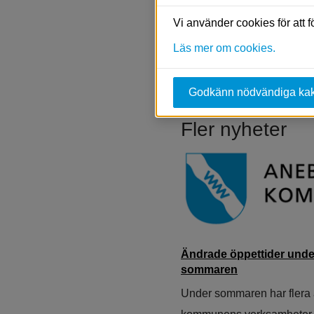
Vi använder cookies för att 
Biblioteksservice via tel
Läs mer om cookies.
Telefon: 0380-462 45
E-post: 
biblioteket@aneby
Godkänn nödvändiga ka
Fler nyheter
Ändrade öppettider unde
sommaren
Under sommaren har flera