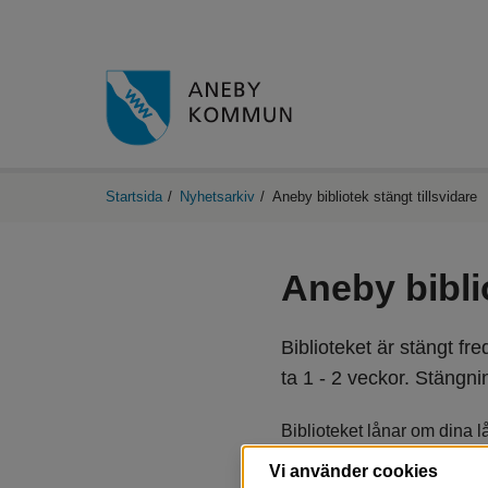
Startsida
/
Nyhetsarkiv
/
Aneby bibliotek stängt tillsvidare
Aneby biblio
Biblioteket är stängt fr
ta 1 - 2 veckor. Stängni
Biblioteket lånar om dina l
Vi använder cookies
Uppdaterad information ko