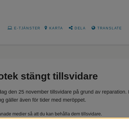
E-TJÄNSTER
KARTA
DELA
TRANSLATE
tek stängt tillsvidare
edag den 25 november tillsvidare på grund av reparation.
ng gäller även för tider med meröppet.
ånade medier så att du kan behålla dem tillsvidare. 
mmer efter hand.