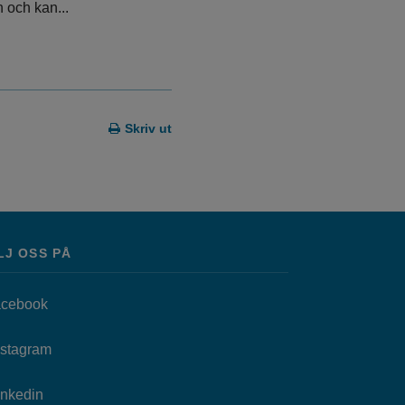
 och kan...
Skriv ut
LJ OSS PÅ
Länk till annan webbplats, öppnas i nytt fönster.
cebook
as i nytt fönster.
Länk till annan webbplats, öppnas i nytt fönster.
nstagram
Länk till annan webbplats, öppnas i nytt fönster.
Inkedin