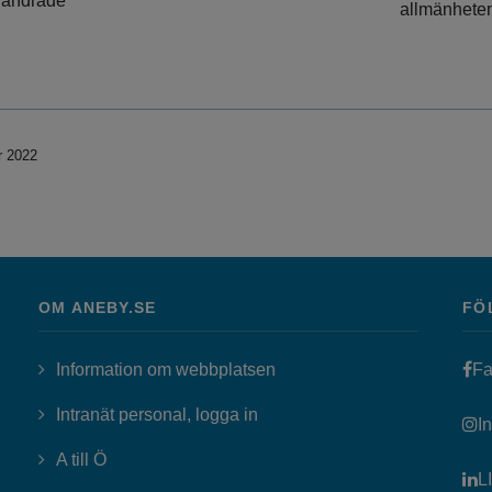
 ändrade
allmänheten
r 2022
OM ANEBY.SE
FÖ
Information om webbplatsen
Fa
Länk till annan webbplats, öppn
Intranät personal, logga in
I
A till Ö
L