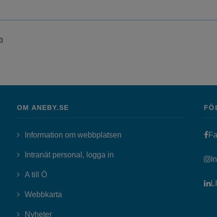
3
OM ANEBY.SE
FÖ
Information om webbplatsen
Fa
Länk till annan webbplats, öppn
Intranät personal, logga in
I
A till Ö
L
Webbkarta
Nyheter