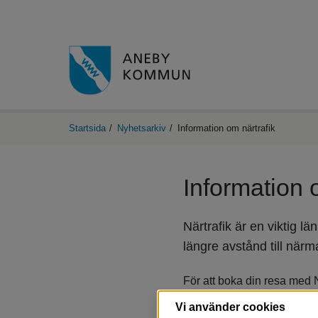
Startsida
/
Nyhetsarkiv
/
Information om närtrafik
Information 
Närtrafik är en viktig l
längre avstånd till närmas
För att boka din resa med N
alla dagar i veckan. Du beh
Vi använder cookies