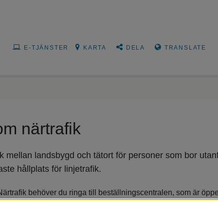
E-TJÄNSTER
KARTA
DELA
TRANSLATE
om närtrafik
änk mellan landsbygd och tätort för personer som bor utan
te hållplats för linjetrafik.
ärtrafik behöver du ringa till beställningscentralen, som är öppe
över boka din resa minst två timmar före önskad avresa. Varje v