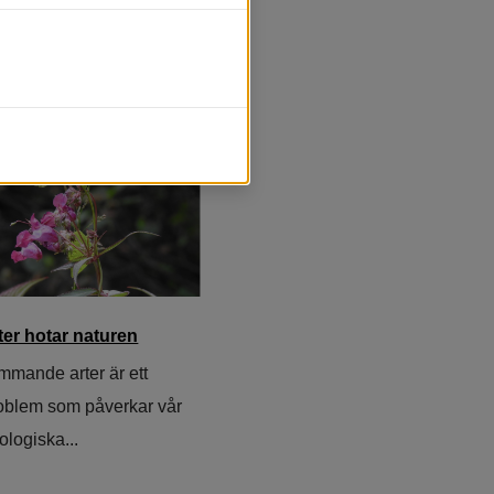
änstrafik hemsida.
ter hotar naturen
ämmande arter är ett
oblem som påverkar vår
ologiska...