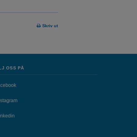
Skriv ut
LJ OSS PÅ
Länk till annan webbplats, öppnas i nytt fönster.
cebook
as i nytt fönster.
Länk till annan webbplats, öppnas i nytt fönster.
nstagram
Länk till annan webbplats, öppnas i nytt fönster.
Inkedin