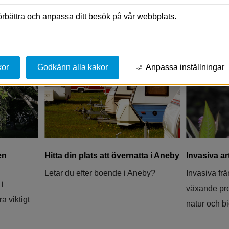
ika krav för att få tillgång till Närtrafik. Läs mer på Jönköpings l
förbättra och anpassa ditt besök på vår webbplats.
ll annan webbplats.
kor
Godkänn alla kakor
Anpassa inställningar
en
Hitta din plats att övernatta i Aneby
Invasiva ar
Letar du efter boende i Aneby?
Invasiva fr
i
växande pr
a viktigt
natur och bi