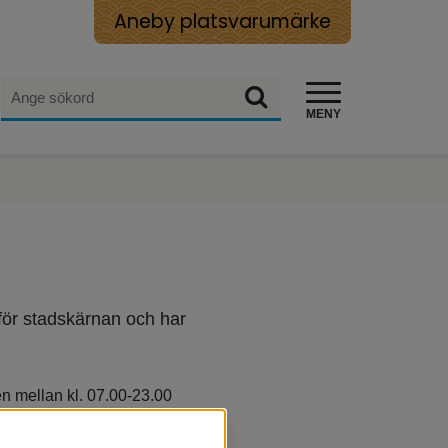
Aneby platsvarumärke
Sök
Sök
MENY
för stadskärnan och har 
n mellan kl. 07.00-23.00 
ecka kan du boka upp till 