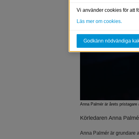
Vi använder cookies för att 
Läs mer om cookies.
Godkänn nödvändiga ka
Anna Palmér är årets pristagare a
Körledaren Anna Palmér
Anna Palmér är grundare av