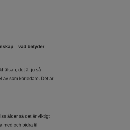
enskap – vad betyder 
älsan, det är ju så 
l av som körledare. Det är 
ss ålder så det är viktigt 
a med och bidra till 