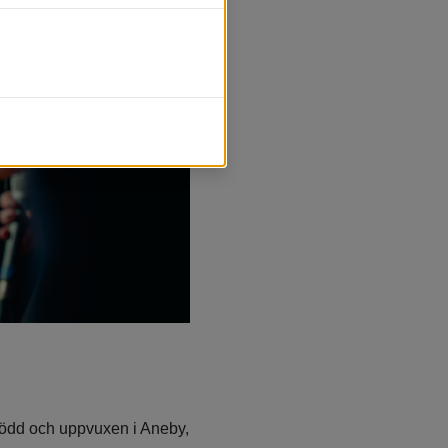
född och uppvuxen i Aneby, 