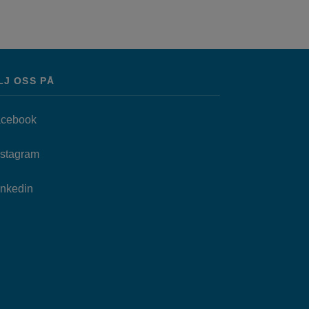
LJ OSS PÅ
Länk till annan webbplats, öppnas i nytt fönster.
cebook
as i nytt fönster.
Länk till annan webbplats, öppnas i nytt fönster.
nstagram
Länk till annan webbplats, öppnas i nytt fönster.
Inkedin
.