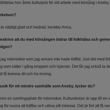
illdelas hon årets kulturpris för sitt arbete med körsång i Aneby.
ärkelsen?
 är väldigt glad och hedrad, berättar Anna. 
t beskrivs att du med körsången bidrar till folkhälsa och gem
nligen?
g människor som jag annars inte hade träffat. Just det med folkh
 som sätter i gång kroppen och hjärnan. Det får jag också ta de
att få komma dit och ha övning.
usik för ett mindre samhälle som Aneby, tycker du?
 finns en samlingsplats för människor. Kulturskolan är upp till en vi
för vuxna att träffas och utöva sitt intresse. Det är fint att få var