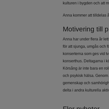
kulturen i bygden och att ma
Anna kommer att tilldelas å
Motivering till p
Anna har under flera år le
för att sjunga, umgås och f
konserterna som ges vid två 
konserthus. Deltagarna i 
Körsång är inte bara en ro
och psykisk hälsa. Genom An
gemenskap och samhörighet.
delta i andra kulturella aktiv
Fler nyheter