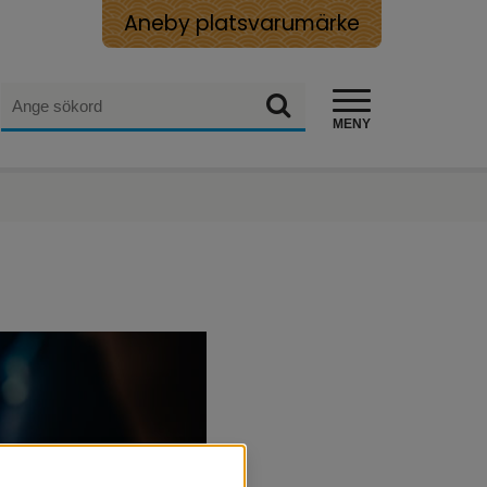
Aneby platsvarumärke
Sök
Sök
MENY