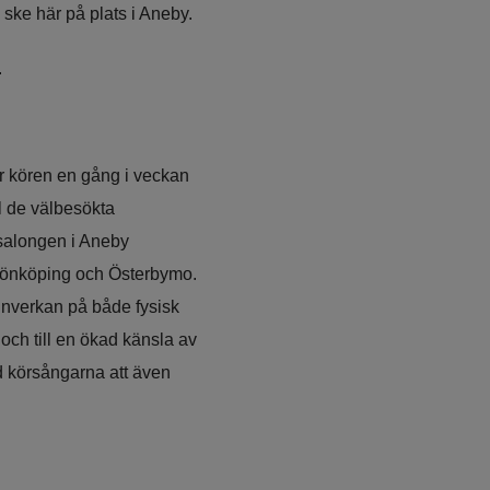
 ske här på plats i Aneby.
.
r kören en gång i veckan 
l de välbesökta 
 salongen i Aneby 
Jönköping och Österbymo. 
inverkan på både fysisk 
ch till en ökad känsla av 
 körsångarna att även 