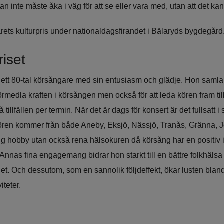
n inte måste åka i väg för att se eller vara med, utan att det kan
rets kulturpris under nationaldagsfirandet i Bälaryds bygdegård
riset
tt ett 80-tal körsångare med sin entusiasm och glädje. Hon samla
örmedla kraften i körsången men också för att leda kören fram til
tillfällen per termin. När det är dags för konsert är det fullsatt i
kören kommer från både Aneby, Eksjö, Nässjö, Tranås, Gränna, 
lig hobby utan också rena hälsokuren då körsång har en positiv 
nas fina engagemang bidrar hon starkt till en bättre folkhälsa o
 Och dessutom, som en sannolik följdeffekt, ökar lusten bland
iteter.