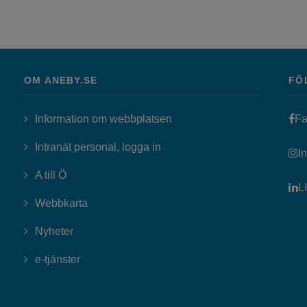
OM ANEBY.SE
FÖ
Information om webbplatsen
Fa
Länk till annan webbplats, öppn
Intranät personal, logga in
I
A till Ö
L
Webbkarta
Nyheter
Länk till annan webbplats, öppnas i nytt fönster
e-tjänster