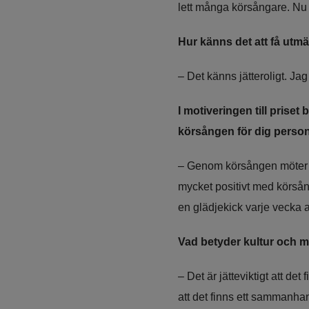
lett många körsångare. Nu t
Hur känns det att få utm
– Det känns jätteroligt. Jag
I motiveringen till prise
körsången för dig perso
– Genom körsången möter ja
mycket positivt med körsång
en glädjekick varje vecka 
Vad betyder kultur och m
– Det är jätteviktigt att det
att det finns ett sammanhang 