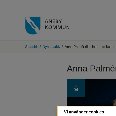
Startsida
/
Nyhetsarkiv
/
Anna Palmér tilldelas årets kulturp
Anna Palmér t
jun
04
Vi använder cookies