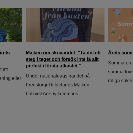
årets
Majken om skrivandet: "Ta det ett
Årets somm
steg i taget och försök inte få allt
Sommaren ä
perfekt i första utkastet."
 ett
sommarlovs
Under nationaldagsfirandet på
rening eller
roliga saker 
Fredstorget tilldelades Majken
Löfkvist Aneby kommuns...