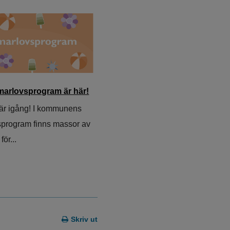
arlovsprogram är här!
r igång! I kommunens
program finns massor av
för...
Skriv ut