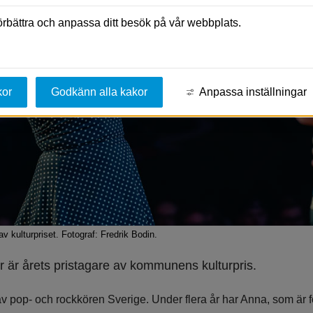
förbättra och anpassa ditt besök på vår webbplats.
kor
Godkänn alla kakor
Anpassa inställningar
v kulturpriset. Fotograf: Fredrik Bodin.
 är årets pristagare av kommunens kulturpris.
 pop- och rockkören Sverige. Under flera år har Anna, som är 