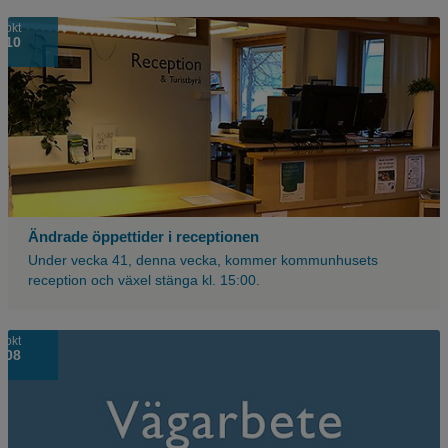
okt
10
Ändrade öppettider i receptionen
Under vecka 41, denna vecka, kommer kommunhusets
reception och växel stänga kl. 15:00.
okt
08