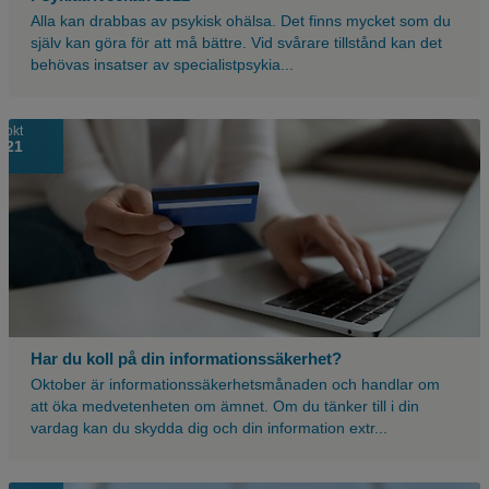
Alla kan drabbas av psykisk ohälsa. Det finns mycket som du
själv kan göra för att må bättre. Vid svårare tillstånd kan det
behövas insatser av specialistpsykia...
okt
21
Har du koll på din informationssäkerhet?
Oktober är informationssäkerhetsmånaden och handlar om
att öka medvetenheten om ämnet. Om du tänker till i din
vardag kan du skydda dig och din information extr...