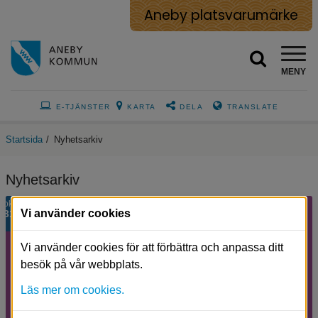
Aneby platsvarumärke
MENY
E-TJÄNSTER
KARTA
DELA
TRANSLATE
Startsida
/
Nyhetsarkiv
Nyhetsarkiv
Lila
okt
Vi använder cookies
31
bakgrund
med
texten
Vi använder cookies för att förbättra och anpassa ditt
öppettider.
besök på vår webbplats.
Läs mer om cookies.