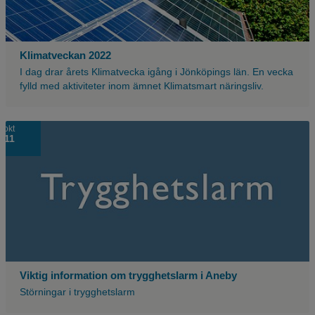
upp
vid
sidan.
Klimatveckan 2022
I dag drar årets Klimatvecka igång i Jönköpings län. En vecka
fylld med aktiviteter inom ämnet Klimatsmart näringsliv.
okt
11
Viktig information om trygghetslarm i Aneby
Störningar i trygghetslarm