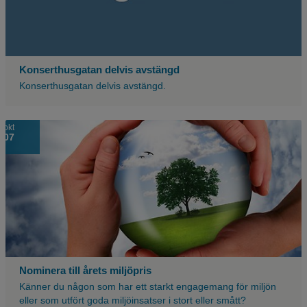
Konserthusgatan delvis avstängd
Konserthusgatan delvis avstängd.
Tre
okt
07
händer
håller
i
ett
klot
Nominera till årets miljöpris
Känner du någon som har ett starkt engagemang för miljön
eller som utfört goda miljöinsatser i stort eller smått?