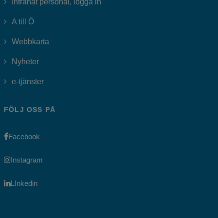
Länk till annan webbplats, öppnas i
Intranät personal, logga in
A till Ö
Webbkarta
Nyheter
Länk till annan webbplats, öppnas i nytt fönster.
e-tjänster
FÖLJ OSS PÅ
Länk till annan webbplats, öppnas i nytt fönster.
Facebook
Länk till annan webbplats, öppnas i nytt fönster.
Instagram
Länk till annan webbplats, öppnas i nytt fönster.
LInkedin