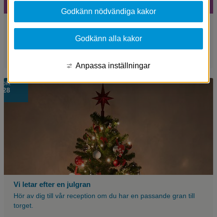
Godkänn nödvändiga kakor
Öppettider i reception och växel
Den 4 november stänger receptionen och växeln kl 13:00 på
Godkänn alla kakor
grund av helgdag den 5 november. Vi stänger inte för lunch
den 4 november.
Anpassa inställningar
okt
28
Vi letar efter en julgran
Hör av dig till vår reception om du har en passande gran till
torget.