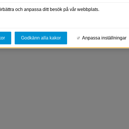
de arter
förbättra och anpassa ditt besök på vår webbplats.
 sjögull, två invasiva vattenväxter i Sverige, kan ha
 effekter på biologisk mångfald och rekreation. Båda
kor
Godkänn alla kakor
Anpassa inställningar