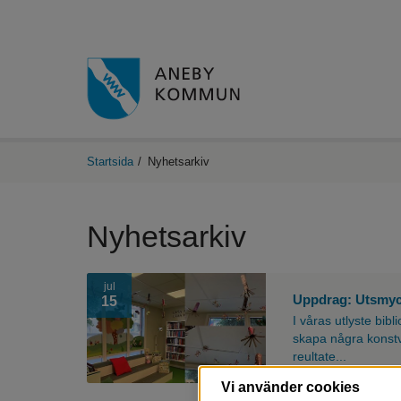
Startsida
/
Nyhetsarkiv
Nyhetsarkiv
jul
Uppdrag: Utsmyck
15
I våras utlyste bib
skapa några konstv
reultate...
Vi använder cookies