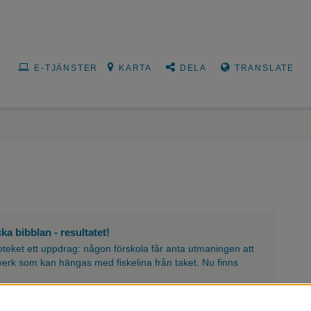
E-TJÄNSTER
KARTA
DELA
TRANSLATE
a bibblan - resultatet!
lioteket ett uppdrag: någon förskola får anta utmaningen att
erk som kan hängas med fiskelina från taket. Nu finns