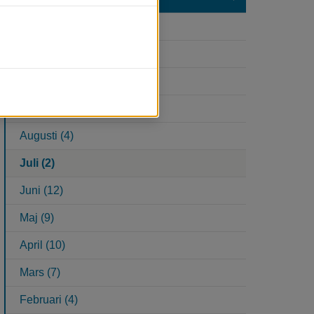
December (7)
November (10)
Oktober (9)
September (9)
Augusti (4)
Juli (2)
Juni (12)
Maj (9)
April (10)
Mars (7)
Februari (4)