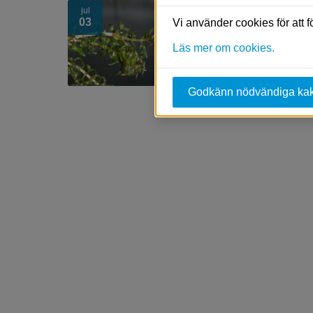
jul
Invasiva främman
03
Vi använder cookies för att 
Smal vattenpest och
Läs mer om cookies.
betydande negativa
arterna sprider...
Godkänn nödvändiga ka