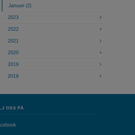
Januari (2)
2023
2022
2021
2020
2019
2018
LJ OSS PÅ
Länk till annan webbplats, öppnas i nytt fönster.
cebook