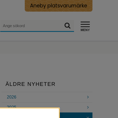
Aneby platsvarumärke
Sök
Sök
MENY
ÄLDRE NYHETER
2026
2025
2024