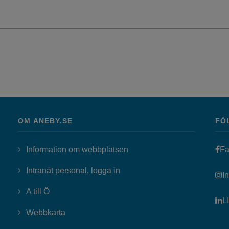
OM ANEBY.SE
FÖ
Information om webbplatsen
Fa
Länk till annan webbplats, öppn
Intranät personal, logga in
I
A till Ö
L
Webbkarta