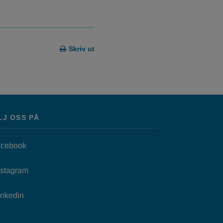
Skriv ut
LJ OSS PÅ
Länk till annan webbplats, öppnas i nytt fönster.
cebook
as i nytt fönster.
Länk till annan webbplats, öppnas i nytt fönster.
nstagram
Länk till annan webbplats, öppnas i nytt fönster.
Inkedin