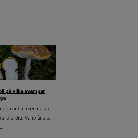
oll på vilka svampar
iga
gen är här men det är
ara försiktig. Varje år sker
..