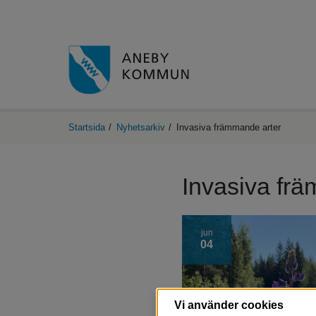
Startsida
/
Nyhetsarkiv
/
Invasiva främmande arter
Invasiva fr
jun
04
Vi använder cookies