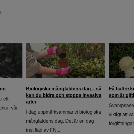
r
ren
Biologiska mångfaldens dag – så
Få bättre k
kan du bidra och stoppa invasiva
som är gift
 ett
arter
Svampsäson
rkar vår
I dag uppmärksammar vi biologiska
viktigt att v
mångfaldens dag. Det är en dag
förgiftningar.
instiftad av FN...