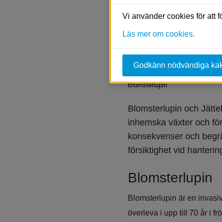
Vi använder cookies för att 
Läs mer om cookies.
Godkänn nödvändiga ka
Blomsterlupin
Blomsterlupin och Jätte
inhemska växter och fö
konsekvenser och begrän
försiktighet vid hanterin
Blomsterlupin
Blomsterlupin är en invasiv
överleva i upp till 70 år 