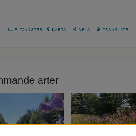
E-TJÄNSTER
KARTA
DELA
TRANSLATE
ämmande arter