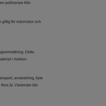
n pollinerare från 
giftig för människor och 
ngsomsättning. Detta 
terial i marken. 
ransport, användning, byte 
era år. Växtrester bör 