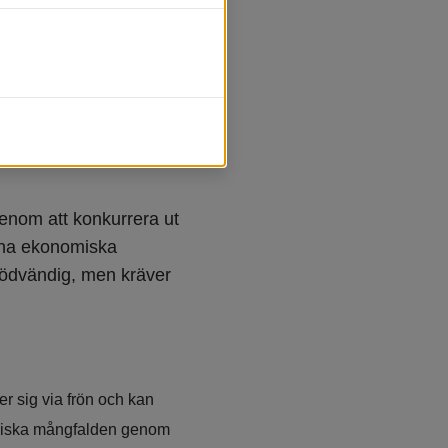
enom att konkurrera ut 
 ha ekonomiska 
nödvändig, men kräver 
r sig via frön och kan 
ogiska mångfalden genom 