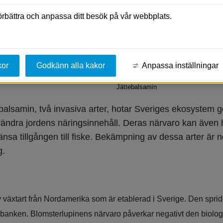
förbättra och anpassa ditt besök på vår webbplats.
kor
Godkänn alla kakor
Anpassa inställningar
Jättebalsamin
balsamin, två invasiva arter, hotar Sveriges ekosystem g
rändra jordens näringsinnehåll. Deras närvaro kan även
sa tillgången till fiske. Bekämpning av dessa arter är 
g.
 växtart från Nordamerika som är etablerad i Sverige. Den spride
i fröbanken. Blomsterlupinens närvaro påverkar negativt den biol