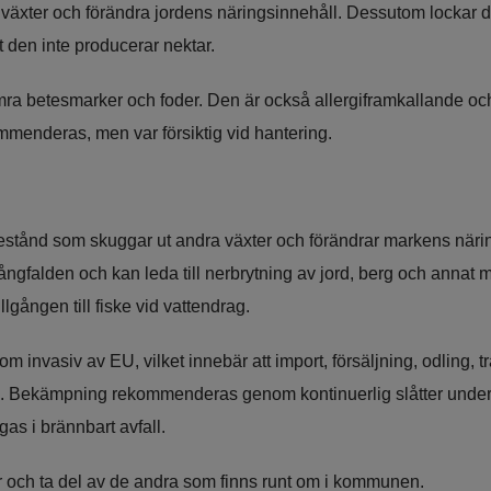
växter och förändra jordens näringsinnehåll. Dessutom lockar de
 den inte producerar nektar.
a betesmarker och foder. Den är också allergiframkallande och 
enderas, men var försiktig vid hantering.
bestånd som skuggar ut andra växter och förändrar markens näri
gfalden och kan leda till nerbrytning av jord, berg och annat ma
gången till fiske vid vattendrag.
m invasiv av EU, vilket innebär att import, försäljning, odling, t
n. Bekämpning rekommenderas genom kontinuerlig slåtter under fl
gas i brännbart avfall.
 och ta del av de andra som finns runt om i kommunen.