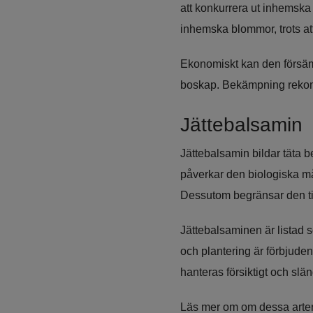
att konkurrera ut inhemska 
inhemska blommor, trots att
Ekonomiskt kan den försämr
boskap. Bekämpning rekomm
Jättebalsamin
Jättebalsamin bildar täta 
påverkar den biologiska mån
Dessutom begränsar den till
Jättebalsaminen är listad so
och plantering är förbjude
hanteras försiktigt och slän
Läs mer om om dessa arter