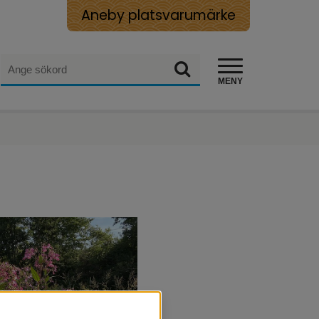
Aneby platsvarumärke
Sök
Sök
MENY