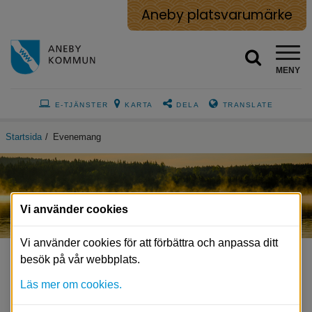
Aneby platsvarumärke
MENY
E-TJÄNSTER
KARTA
DELA
TRANSLATE
Startsida
/
Evenemang
Vi använder cookies
Vi använder cookies för att förbättra och anpassa ditt
besök på vår webbplats.
Evenemang
Läs mer om cookies.
Här kan du hitta de evenemang och aktiviteter som 