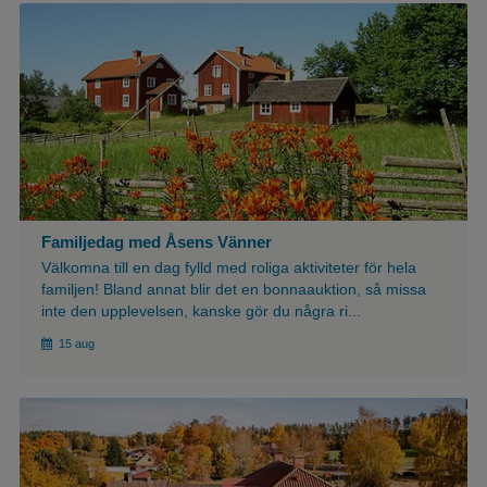
${article.imgAlt}
Familjedag med Åsens Vänner
Välkomna till en dag fylld med roliga aktiviteter för hela
familjen! Bland annat blir det en bonnaauktion, så missa
inte den upplevelsen, kanske gör du några ri...
15 aug
${article.imgAlt}