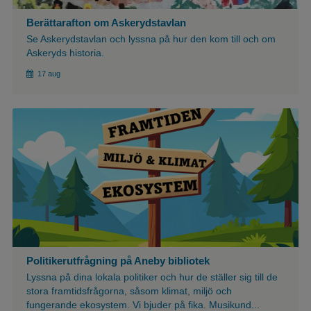
Berättarafton om Askerydstavlan
Se Askerydstavlan och lyssna på hur den kom till och om
Askeryds historia.
17 aug
${article.imgAlt}
Politikerutfrågning på Aneby bibliotek
Lyssna på dina lokala politiker och hur de ställer sig till de
stora framtidsfrågorna, såsom klimat, miljö och
fungerande ekosystem. Vi bjuder på fika. Musikund...