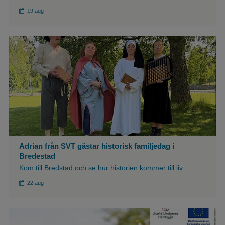
19 aug
${article.imgAlt}
Adrian från SVT gästar historisk familjedag i
Bredestad
Kom till Bredstad och se hur historien kommer till liv.
22 aug
${article.imgAlt}