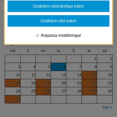
händer runt om i Aneby kommun.
Godkänn nödvändiga kakor
Om du har ett evenemang i Aneby kommun kan vi hjälpa till att 
Godkänn alla kakor
publicera det i evenemangskalendern.
Lägg till evenemang
Anpassa inställningar
Augusti
2026
må
ti
on
to
fr
lö
sö
1
2
3
4
5
6
7
8
9
10
11
12
13
14
15
16
17
18
19
20
21
22
23
24
25
26
27
28
29
30
31
Sep »