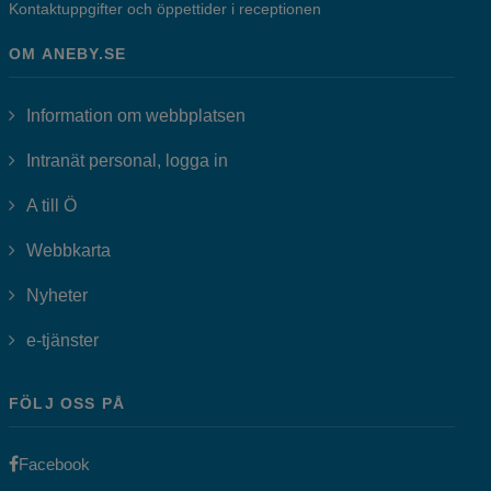
Kontaktuppgifter och öppettider i receptionen
OM ANEBY.SE
Information om webbplatsen
Länk till annan webbplats, öppnas i
Intranät personal, logga in
A till Ö
Webbkarta
Nyheter
Länk till annan webbplats, öppnas i nytt fönster.
e-tjänster
FÖLJ OSS PÅ
Länk till annan webbplats, öppnas i nytt fönster.
Facebook