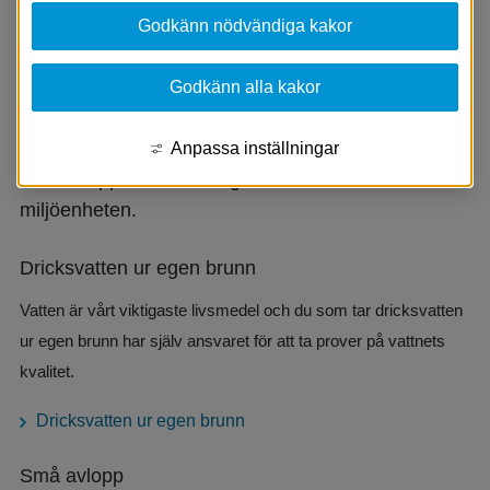
Godkänn nödvändiga kakor
Vatten och avlopp
Godkänn alla kakor
Tar du dricksvatten ur egen brunn behöver du ta 
prover för att säkerställa kvaliteten. Ska du anlägga 
Anpassa inställningar
små avlopp behöver du göra en anmälan till 
miljöenheten.
Dricksvatten ur egen brunn
Vatten är vårt viktigaste livsmedel och du som tar dricksvatten 
ur egen brunn har själv ansvaret för att ta prover på vattnets 
kvalitet.
Dricksvatten ur egen brunn
Små avlopp