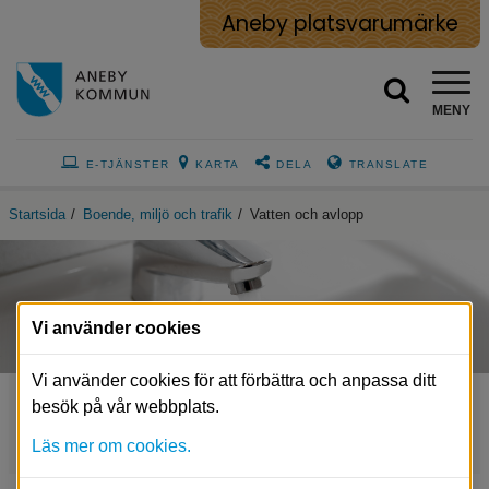
Aneby platsvarumärke
MENY
E-TJÄNSTER
KARTA
DELA
TRANSLATE
Startsida
/
Boende, miljö och trafik
/
Vatten och avlopp
Vi använder cookies
Vi använder cookies för att förbättra och anpassa ditt
besök på vår webbplats.
Vattentjänstplan
Läs mer om cookies.