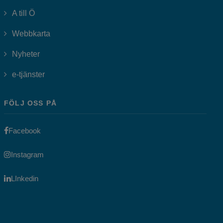
A till Ö
Webbkarta
Nyheter
Länk till annan webbplats, öppnas i nytt fönster.
e-tjänster
FÖLJ OSS PÅ
Länk till annan webbplats, öppnas i nytt fönster.
Facebook
Länk till annan webbplats, öppnas i nytt fönster.
Instagram
Länk till annan webbplats, öppnas i nytt fönster.
LInkedin