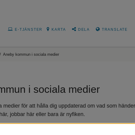
E-TJÄNSTER
KARTA
DELA
TRANSLATE
/
Aneby kommun i sociala medier
mun i sociala medier
a medier för att hålla dig uppdaterad om vad som hände
är, jobbar här eller bara är nyfiken.
n vi snabbt och enkelt nå ut med viktig information, ge god ser