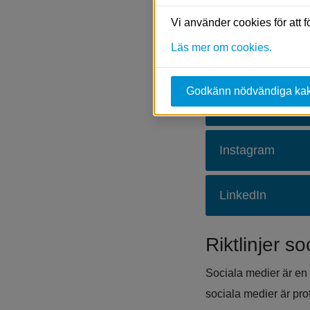
delar av det som hände
Vi använder cookies för att 
komma i kontakt med
Läs mer om cookies.
Kommunens 
Godkänn nödvändiga ka
Facebook
Instagram
LinkedIn
Riktlinjer s
Sociala medier är en 
sociala medier är pro