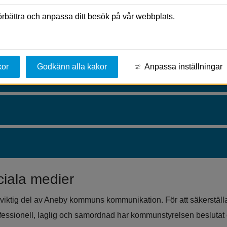
r i vår kommun. På så sätt blir det lättare för dig att hålla dig 
förbättra och anpassa ditt besök på vår webbplats.
 oss.
konton på sociala medier
kor
Godkänn alla kakor
Anpassa inställningar
ociala medier
viktig del av Aneby kommuns kommunikation. För att säkerställa a
fessionell, laglig och samordnad har kommunstyrelsen beslutat o