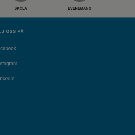
SKOLA
EVENEMANG
LJ OSS PÅ
Länk till annan webbplats, öppnas i nytt fönster.
cebook
as i nytt fönster.
Länk till annan webbplats, öppnas i nytt fönster.
nstagram
Länk till annan webbplats, öppnas i nytt fönster.
Inkedin
.