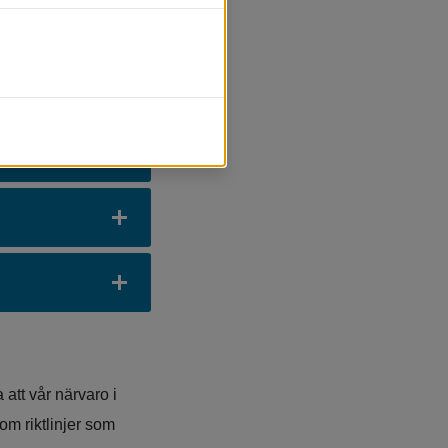
uppdaterad och 
tt vår närvaro i 
m riktlinjer som 