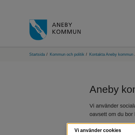
Startsida
/
Kommun och politik
/
Kontakta Aneby kommun
Aneby kom
Vi använder social
oavsett om du bor h
Genom våra kanaler ka
Vi använder cookies