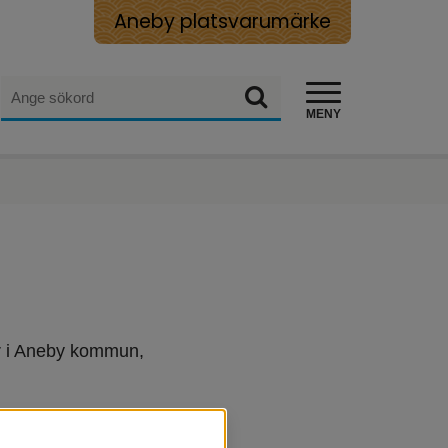
Aneby platsvarumärke
Sök
Sök
MENY
r i Aneby kommun, 
vice och visa upp 