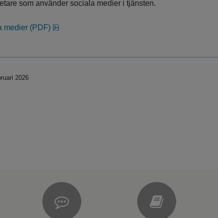
betare som använder sociala medier i tjänsten.
pdf, 253 kB, öppnas i nytt fönster.
ala medier (PDF)
ruari 2026