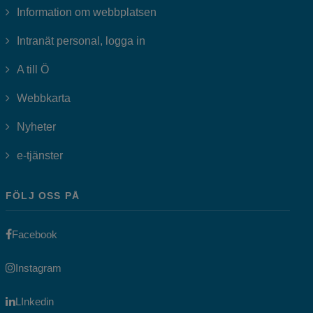
Information om webbplatsen
Länk till annan webbplats, öppnas i
Intranät personal, logga in
A till Ö
Webbkarta
Nyheter
Länk till annan webbplats, öppnas i nytt fönster.
e-tjänster
FÖLJ OSS PÅ
Länk till annan webbplats, öppnas i nytt fönster.
Facebook
Länk till annan webbplats, öppnas i nytt fönster.
Instagram
Länk till annan webbplats, öppnas i nytt fönster.
LInkedin