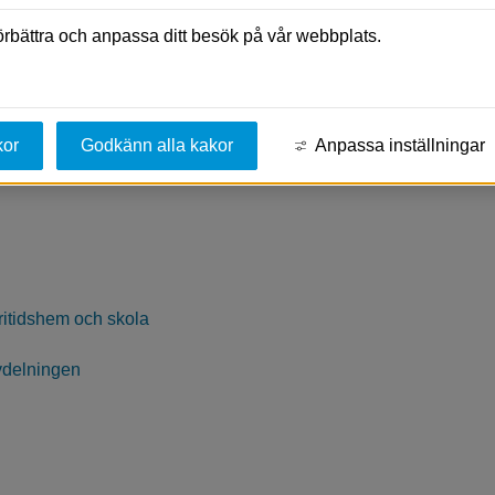
förbättra och anpassa ditt besök på vår webbplats.
elvägar
om att starta företag
kor
Godkänn alla kakor
Anpassa inställningar
fritidshem och skola
vdelningen