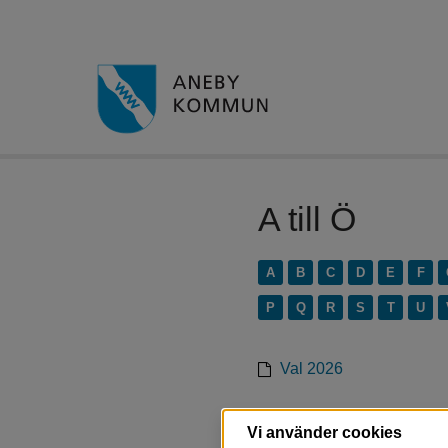
A till Ö
A
B
C
D
E
F
P
Q
R
S
T
U
Val 2026
Valnämnden
Vi använder cookies