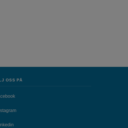
LJ OSS PÅ
Länk till annan webbplats, öppnas i nytt fönster.
cebook
as i nytt fönster.
Länk till annan webbplats, öppnas i nytt fönster.
nstagram
Länk till annan webbplats, öppnas i nytt fönster.
Inkedin