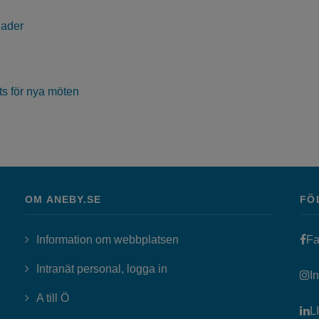
nader
s för nya möten
OM ANEBY.SE
FÖ
Information om webbplatsen
Fa
Länk till annan webbplats, öppn
Intranät personal, logga in
I
A till Ö
L