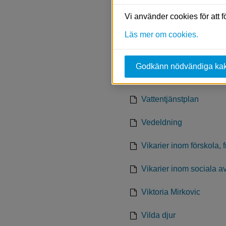
Valnämnden
Vi använder cookies för att 
Vandringsleder och cyk
Läs mer om cookies.
Vanliga frågor och svar 
Godkänn nödvändiga ka
Vatten och avlopp
Vattentjänstplan
Vedeldning
Vikarier inom förskola, 
Vikarier inom sociala a
Viktoria Mirkovic
Vilda djur