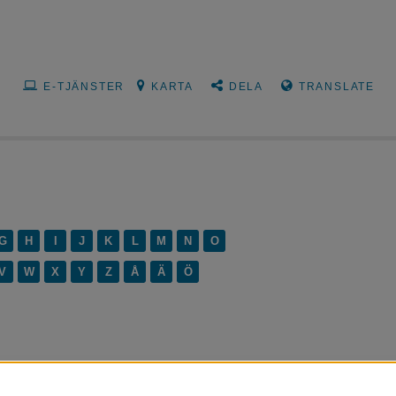
E-TJÄNSTER
KARTA
DELA
TRANSLATE
G
H
I
J
K
L
M
N
O
V
W
X
Y
Z
Å
Ä
Ö