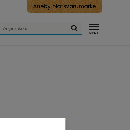
Aneby platsvarumärke
Sök
Sök
MENY