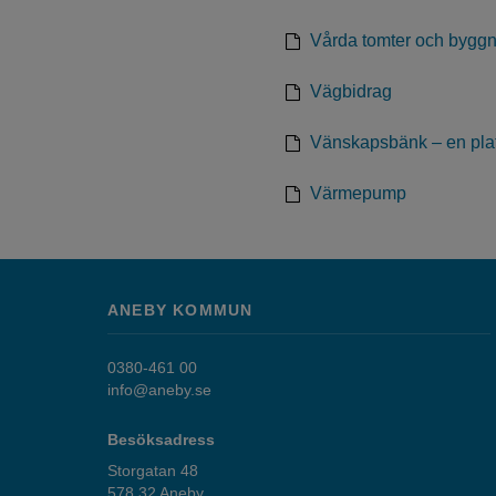
Vårda tomter och bygg
Vägbidrag
Vänskapsbänk – en plat
Värmepump
ANEBY KOMMUN
0380-461 00
info@aneby.se
Besöksadress
Storgatan 48
578 32 Aneby