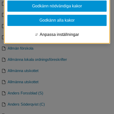
Aktivitetskrav för ekonomiskt bistånd
Godkänn nödvändiga kakor
Aktuellt
Godkänn alla kakor
Alexandra Boo
Anpassa inställningar
Allemansrätten
Allmän förskola
Allmänna lokala ordningsföreskrifter
Allmänna utskottet
Allmänna utskottet
Anders Forssblad (S)
Anders Söderqvist (C)