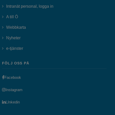
Länk till annan webbplats, öppnas i
Intranät personal, logga in
A till Ö
Webbkarta
Nyheter
Länk till annan webbplats, öppnas i nytt fönster.
e-tjänster
FÖLJ OSS PÅ
Länk till annan webbplats, öppnas i nytt fönster.
Facebook
Länk till annan webbplats, öppnas i nytt fönster.
Instagram
Länk till annan webbplats, öppnas i nytt fönster.
LInkedin