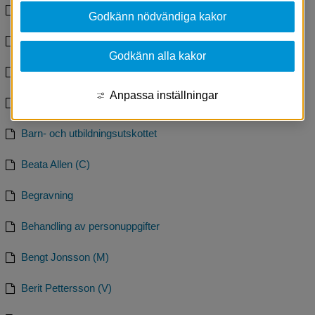
Barn, ungdom och familj
Godkänn nödvändiga kakor
Barn och utbildning
Godkänn alla kakor
Barn- och utbildningsavdelningen
Anpassa inställningar
Barn- och utbildningsutskottet
Barn- och utbildningsutskottet
Beata Allen (C)
Begravning
Behandling av personuppgifter
Bengt Jonsson (M)
Berit Pettersson (V)