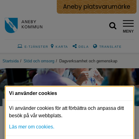
Aneby platsvarumärke
MENY
E-TJÄNSTER
KARTA
DELA
TRANSLATE
Startsida
/
Stöd och omsorg
/
Dagverksamhet och gemenskap
Vi använder cookies
Dagverksamhet och gemenskap
Vi använder cookies för att förbättra och anpassa ditt
besök på vår webbplats.
Läs mer om cookies.
Daglig verksamhet för funktionsvariationer