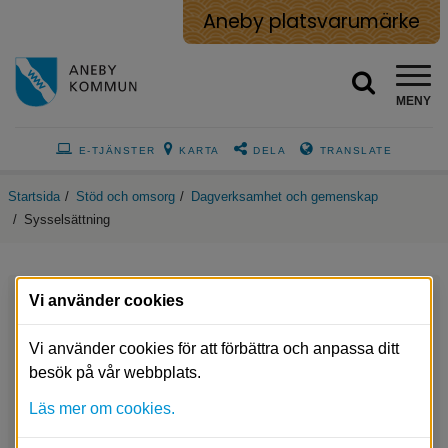
Aneby platsvarumärke
MENY
E-TJÄNSTER
KARTA
DELA
TRANSLATE
Startsida
/
Stöd och omsorg
/
Dagverksamhet och gemenskap
/
Sysselsättning
Vi använder cookies
Second handbutiken Återbruket
Vi använder cookies för att förbättra och anpassa ditt
Transport
besök på vår webbplats.
Läs mer om cookies.
Återbruket