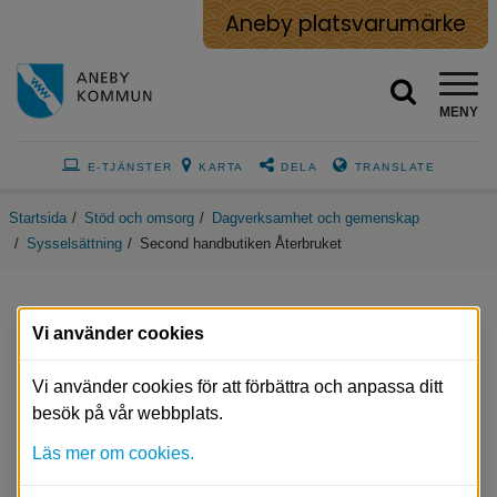
Aneby platsvarumärke
MENY
E-TJÄNSTER
KARTA
DELA
TRANSLATE
Startsida
/
Stöd och omsorg
/
Dagverksamhet och gemenskap
/
Sysselsättning
/
Second handbutiken Återbruket
Vi använder cookies
Second handbutiken Återbruket på 
Vi använder cookies för att förbättra och anpassa ditt
Kretsloppsgården
besök på vår webbplats.
Läs mer om cookies.
Återbruket har sommarstängt 6 juli–11 augusti