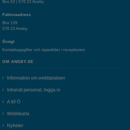
Box 53 | 578 22 Aneby
Fakturaadress
Box 139
578 23 Aneby
Övrigt
Kontaktuppgifter och öppettider i receptionen
OM ANEBY.SE
Information om webbplatsen
Länk till annan webbplats, öppnas i
Intranät personal, logga in
A till Ö
Webbkarta
Nyheter