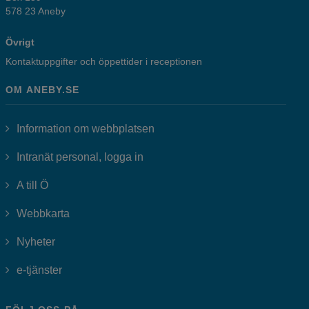
578 23 Aneby
Övrigt
Kontaktuppgifter och öppettider i receptionen
OM ANEBY.SE
Information om webbplatsen
Länk till annan webbplats, öppnas i
Intranät personal, logga in
A till Ö
Webbkarta
Nyheter
Länk till annan webbplats, öppnas i nytt fönster.
e-tjänster