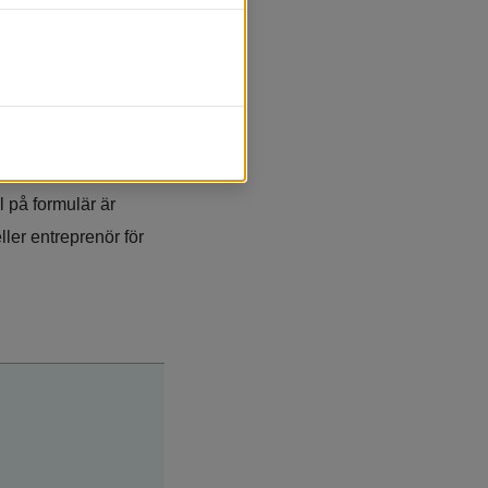
ebbplats, öppnas i nytt fönster.
er. Där kan du även 
 på formulär är 
er entreprenör för 