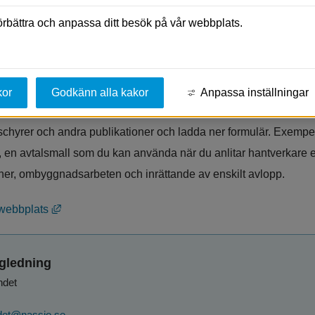
rättigheter och skyldigheter du har som konsument.
förbättra och anpassa ditt besök på vår webbplats.
Länk till annan w
ing, Konsument Höglandet, Nässjö kommun
erkets webbplats
kor
Godkänn alla kakor
Anpassa inställningar
an du läsa om konsumenträtt, de vanligaste frågorna och nyhet
schyrer och andra publikationer och ladda ner formulär. Exempel
 en avtalsmall som du kan använda när du anlitar hantverkare ell
oner, ombyggnadsarbeten och inrättande av enskilt avlopp.
Länk till annan webbplats, öppnas i nytt fönster.
webbplats
gledning
ndet
det@nassjo.se