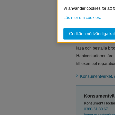
upplysning om vilka 
Vi använder cookies för att 
Konsumentvägledn
Läs mer om cookies.
Konsumentv
Godkänn nödvändiga ka
På Konsumentverket k
läsa och beställa bro
Hantverkarformuläret,
till exempel reparati
Konsumentverket, 
Konsumentvä
Konsument Högla
0380-51 80 67
konsumenthoglan