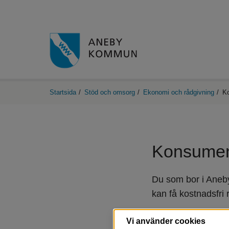
Startsida
/
Stöd och omsorg
/
Ekonomi och rådgivning
/
K
Konsumen
Du som bor i Aneb
kan få kostnadsfri
Konsumentvägledare hj
Vi använder cookies