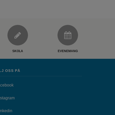
SKOLA
EVENEMANG
LJ OSS PÅ
Länk till annan webbplats, öppnas i nytt fönster.
cebook
as i nytt fönster.
Länk till annan webbplats, öppnas i nytt fönster.
nstagram
Länk till annan webbplats, öppnas i nytt fönster.
Inkedin