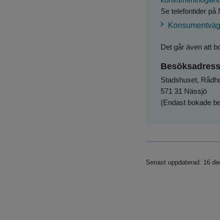
Se telefontider 
Konsumentväg
Det går även att b
Besöksadres
Stadshuset, Rådh
571 31 Nässjö
(Endast bokade b
Senast uppdaterad: 16 d