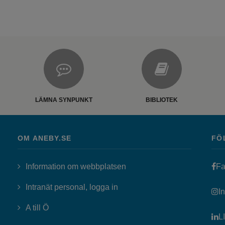
LÄMNA SYNPUNKT
BIBLIOTEK
OM ANEBY.SE
FÖ
Information om webbplatsen
Fa
Länk till annan webbplats, öppn
Intranät personal, logga in
I
A till Ö
L