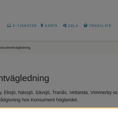
E-TJÄNSTER
KARTA
DELA
TRANSLATE
onsumentvägledning
tvägledning
y, Eksjö, Nässjö, Sävsjö, Tranås, Vetlanda, Vimmerby 
 rådgivning hos Konsument höglandet.
älper dig med stöd och rådgivning vid reklamationer och tvister