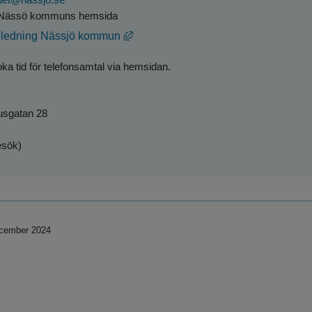
på Nässö kommuns hemsida
Länk till annan webbplats, öppnas i n
ledning Nässjö kommun
oka tid för telefonsamtal via hemsidan.
s
usgatan 28
esök)
ecember 2024