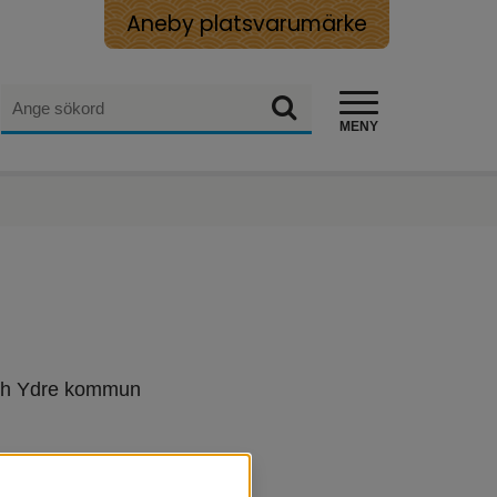
Aneby platsvarumärke
Sök
Sök
MENY
och Ydre kommun 
, och ger dig 