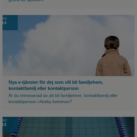
En
dec
14
pojke
som
kollar
upp
mot
himlen.
Nya e-tjänster för dej som vill bli familjehem,
kontaktfamilj eller kontaktperson
Är du intresserad av att bli familjehem, kontaktfamilj eller
kontaktperson i Aneby kommun?
dec
13