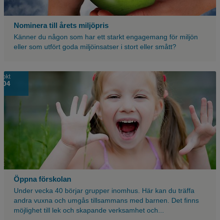
Nominera till årets miljöpris
Känner du någon som har ett starkt engagemang för miljön
eller som utfört goda miljöinsatser i stort eller smått?
En
okt
04
väldigt
glad
tjej
som
håller
upp
händerna
jämte
ansiktet.
Öppna förskolan
Under vecka 40 börjar grupper inomhus. Här kan du träffa
andra vuxna och umgås tillsammans med barnen. Det finns
möjlighet till lek och skapande verksamhet och...