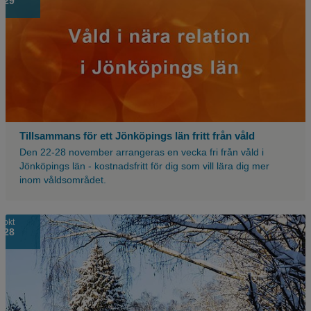
29
bild
med
texten
våld
i
nåra
relation
i
Jönköping
län
Tillsammans för ett Jönköpings län fritt från våld
Den 22-28 november arrangeras en vecka fri från våld i
Jönköpings län - kostnadsfritt för dig som vill lära dig mer
inom våldsområdet.
okt
28