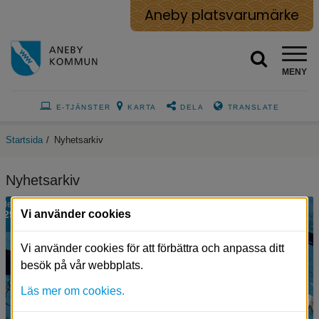
Aneby platsvarumärke
MENY
E-TJÄNSTER
KARTA
DELA
TRANSLATE
Startsida
/
Nyhetsarkiv
Nyhetsarkiv
Närbild
dec
Vi använder cookies
29
på
en
simbassäng.
Vi använder cookies för att förbättra och anpassa ditt
besök på vår webbplats.
Läs mer om cookies.