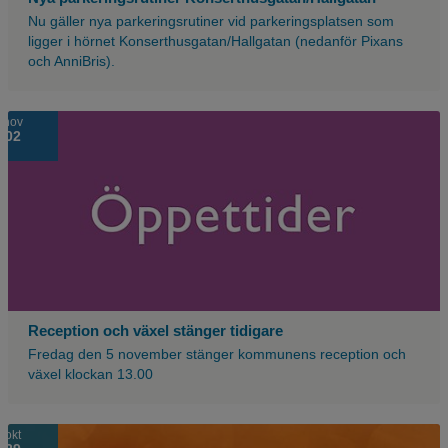
Nu gäller nya parkeringsrutiner vid parkeringsplatsen som
ligger i hörnet Konserthusgatan/Hallgatan (nedanför Pixans
och AnniBris).
Lila
nov
02
bakgrund
med
texten
öppettider.
Reception och växel stänger tidigare
Fredag den 5 november stänger kommunens reception och
växel klockan 13.00
Orange
okt