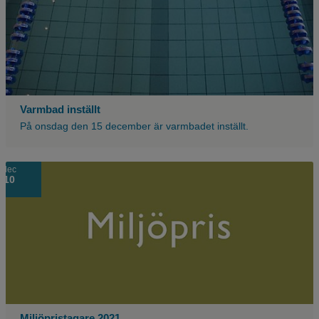
Varmbad inställt
På onsdag den 15 december är varmbadet inställt.
Grön
dec
10
bakgrund
med
texten
miljöpris.
Miljöpristagare 2021