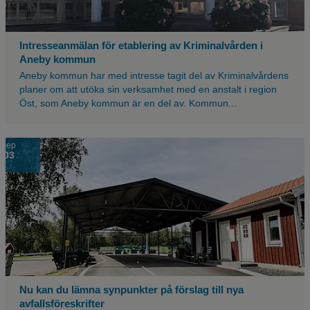
Intresseanmälan för etablering av Kriminalvården i
Aneby kommun
Aneby kommun har med intresse tagit del av Kriminalvårdens
planer om att utöka sin verksamhet med en anstalt i region
Öst, som Aneby kommun är en del av. Kommun...
sep
03
Nu kan du lämna synpunkter på förslag till nya
avfallsföreskrifter