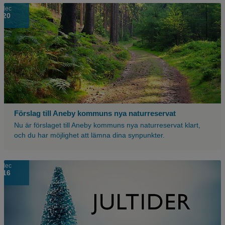
En
dec
20
skogsstig.
Förslag till Aneby kommuns nya naturreservat
Nu är förslaget till Aneby kommuns nya naturreservat klart,
och du har möjlighet att lämna dina synpunkter.
dec
16