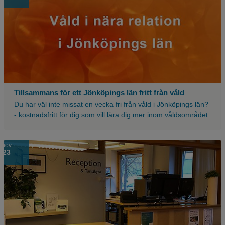
med
texten
våld
i
nåra
relation
i
Jönköping
län
Tillsammans för ett Jönköpings län fritt från våld
Du har väl inte missat en vecka fri från våld i Jönköpings län?
- kostnadsfritt för dig som vill lära dig mer inom våldsområdet.
Bild
nov
23
på
reception
och
turistbyrå