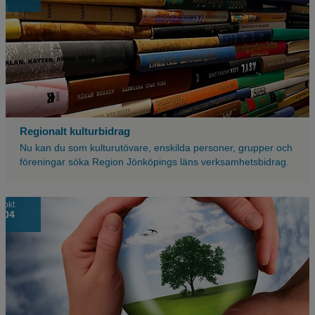
av
böcker
som
ligger
på
varandra.
Regionalt kulturbidrag
Nu kan du som kulturutövare, enskilda personer, grupper och
föreningar söka Region Jönköpings läns verksamhetsbidrag.
okt
04