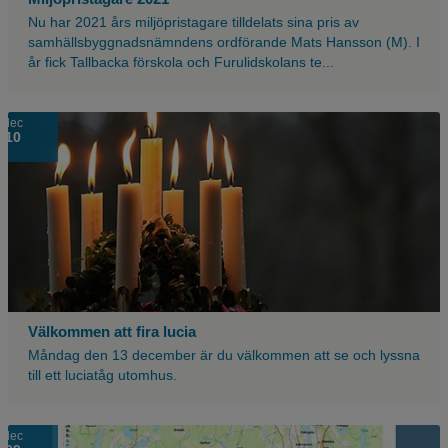
Nu har 2021 års miljöpristagare tilldelats sina pris av
samhällsbyggnadsnämndens ordförande Mats Hansson (M). I
år fick Tallbacka förskola och Furulidskolans te...
Närbild
dec
10
på
lucias
tända
krona.
Välkommen att fira lucia
Måndag den 13 december är du välkommen att se och lyssna
till ett luciatåg utomhus.
dec