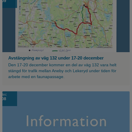
09
Avstängning av väg 132 under 17-20 december
Den 17-20 december kommer en del av väg 132 vara helt
stängd för trafik mellan Aneby och Lekeryd under tiden för
arbete med en faunapassage.
Ljusblå
dec
08
bakgrund
med
texten
information.