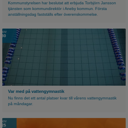
Kommunstyrelsen har beslutat att erbjuda Torbjörn Jansson
tjänsten som kommundirektör i Aneby kommun. Första
anställningsdag fastställs efter överenskommelse.
nov
30
Var med på vattengymnastik
Nu finns det ett antal platser kvar till vårens vattengymnastik
på måndagar.
Orange
nov
25
bild