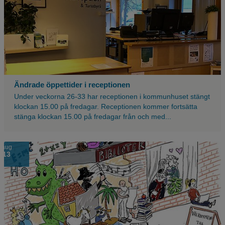
och
turistbyrå
Ändrade öppettider i receptionen
Under veckorna 26-33 har receptionen i kommunhuset stängt
klockan 15.00 på fredagar. Receptionen kommer fortsätta
stänga klockan 15.00 på fredagar från och med...
Aneby
aug
13
bibliotek